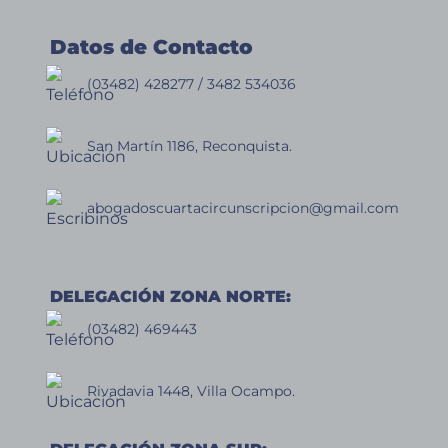
de
Justicia
Penal
Datos de Contacto
(03482) 428277 / 3482 534036
San Martín 1186, Reconquista.
abogadoscuartacircunscripcion@gmail.com
DELEGACIÓN ZONA NORTE:
(03482) 469443
Rivadavia 1448, Villa Ocampo.