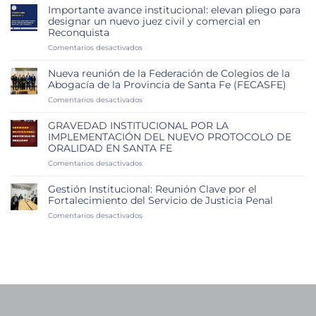
subasta
Importante avance institucional: elevan pliego para
judicial
designar un nuevo juez civil y comercial en
y
Reconquista
los
desafíos
en
Comentarios desactivados
que
Importante
plantean
avance
Nueva reunión de la Federación de Colegios de la
las
institucional:
Abogacía de la Provincia de Santa Fe (FECASFE)
cautelares
elevan
en
Comentarios desactivados
y
pliego
Nueva
los
para
reunión
impuestos
designar
GRAVEDAD INSTITUCIONAL POR LA
de
un
IMPLEMENTACIÓN DEL NUEVO PROTOCOLO DE
la
nuevo
ORALIDAD EN SANTA FE
Federación
juez
de
en
Comentarios desactivados
civil
Colegios
GRAVEDAD
y
de
INSTITUCIONAL
comercial
Gestión Institucional: Reunión Clave por el
la
POR
en
Fortalecimiento del Servicio de Justicia Penal
Abogacía
LA
Reconquista
en
Comentarios desactivados
de
IMPLEMENTACIÓN
Gestión
la
DEL
Institucional:
Provincia
NUEVO
Reunión
de
PROTOCOLO
Clave
Santa
DE
por
Fe
ORALIDAD
el
(FECASFE)
EN
Fortalecimiento
SANTA
del
FE
Servicio