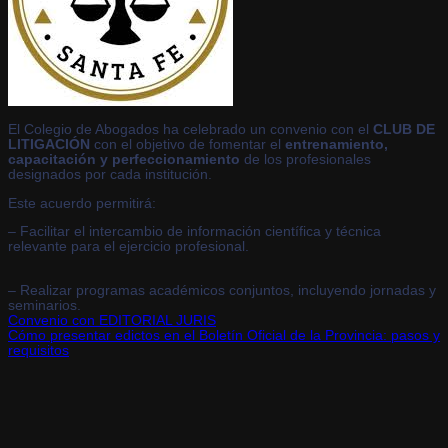
El Colegio de Abogados ha celebrado un convenio con el
CLUB DE
LITIGACIÓN
con el objetivo de fomentar el
entrenamiento,
capacitación y perfeccionamiento
de los profesionales
designados por cada institución
.
Este acuerdo permitirá:
– Facilitar el intercambio de información científica y técnica
relevante para el ejercicio profesional
.
– Realizar programas académicos conjuntos, incluyendo jornadas y
seminarios
.
Convenio con EDITORIAL JURIS
Cómo presentar edictos en el Boletín Oficial de la Provincia: pasos y
requisitos