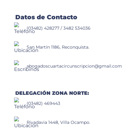
de
Justicia
Penal
Datos de Contacto
(03482) 428277 / 3482 534036
San Martín 1186, Reconquista.
abogadoscuartacircunscripcion@gmail.com
DELEGACIÓN ZONA NORTE:
(03482) 469443
Rivadavia 1448, Villa Ocampo.