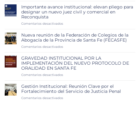
subasta
Importante avance institucional: elevan pliego para
judicial
designar un nuevo juez civil y comercial en
y
Reconquista
los
desafíos
en
Comentarios desactivados
que
Importante
plantean
avance
Nueva reunión de la Federación de Colegios de la
las
institucional:
Abogacía de la Provincia de Santa Fe (FECASFE)
cautelares
elevan
en
Comentarios desactivados
y
pliego
Nueva
los
para
reunión
impuestos
designar
GRAVEDAD INSTITUCIONAL POR LA
de
un
IMPLEMENTACIÓN DEL NUEVO PROTOCOLO DE
la
nuevo
ORALIDAD EN SANTA FE
Federación
juez
de
en
Comentarios desactivados
civil
Colegios
GRAVEDAD
y
de
INSTITUCIONAL
comercial
Gestión Institucional: Reunión Clave por el
la
POR
en
Fortalecimiento del Servicio de Justicia Penal
Abogacía
LA
Reconquista
en
Comentarios desactivados
de
IMPLEMENTACIÓN
Gestión
la
DEL
Institucional:
Provincia
NUEVO
Reunión
de
PROTOCOLO
Clave
Santa
DE
por
Fe
ORALIDAD
el
(FECASFE)
EN
Fortalecimiento
SANTA
del
FE
Servicio