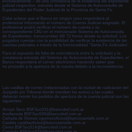
exclusivamente – de una constancia de la existencia del expediente
judicial respectivo, extraída desde el Sistema de Autoconsulta de
Expedientes del Poder Judicial de la Provincia de Santa Fe.
Cabe aclarar que el Banco en ningún caso responderá al
profesional informando el número de Cuenta Judicial asignado. El
profesional podrá verificar el número de cuenta y su
correspondiente CBU en el mencionado Sistema de Autoconsulta
de Expedientes, transcurridas 48/ 72 horas desde su solicitud. Los
juzgados cuentan con la posibilidad de verificar la existencia de las
cuentas judiciales a través de la funcionalidad “Santa Fe Judiciales”.
Para el supuesto de falta de coincidencia entre lo solicitado y la
constancia extraída del Sistema de Autoconsulta de Expedientes, el
Banco responderá el correo electrónico haciendo saber que
no procedió a la apertura de la cuenta debido a la inconsistencia.
Las casillas de correo (relacionadas con la ciudad de radicación del
Juzgado y/o Tribunal donde tramitan los autos) a las cuales
deberán remitir los pedidos de apertura de la cuenta judicial son las
siguientes:
Arroyo Seco BSFSuc031@bancobsf.com.ar
Avellaneda BSFSuc509@bancobsf.com.ar
Cañada de Gómez cgomezoficios@bancosantafe.com.ar
Casilda casildaoficios@bancosantafe.com.ar
Ceres BSFSuc514@bancobsf.com.ar
Coronda BSFSuc515@bancobsf.com.ar