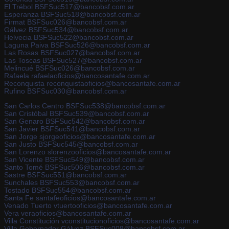
El Trébol BSFSuc517@bancobsf.com.ar
Esperanza BSFSuc518@bancobsf.com.ar
Firmat BSFSuc026@bancobsf.com.ar
Gálvez BSFSuc534@bancobsf.com.ar
Helvecia BSFSuc522@bancobsf.com.ar
Laguna Paiva BSFSuc526@bancobsf.com.ar
Las Rosas BSFSuc027@bancobsf.com.ar
Las Toscas BSFSuc527@bancobsf.com.ar
Melincué BSFSuc026@bancobsf.com.ar
Rafaela rafaelaoficios@bancosantafe.com.ar
Reconquista reconquistaoficios@bancosantafe.com.ar
Rufino BSFSuc030@bancobsf.com.ar
San Carlos Centro BSFSuc538@bancobsf.com.ar
San Cristóbal BSFSuc539@bancobsf.com.ar
San Genaro BSFSuc542@bancobsf.com.ar
San Javier BSFSuc541@bancobsf.com.ar
San Jorge sjorgeoficios@bancosantafe.com.ar
San Justo BSFSuc545@bancobsf.com.ar
San Lorenzo slorenzooficios@bancosantafe.com.ar
San Vicente BSFSuc549@bancobsf.com.ar
Santo Tomé BSFSuc506@bancobsf.com.ar
Sastre BSFSuc551@bancobsf.com.ar
Sunchales BSFSuc553@bancobsf.com.ar
Tostado BSFSuc554@bancobsf.com.ar
Santa Fe santafeoficios@bancosantafe.com.ar
Venado Tuerto vtuertooficios@bancosantafe.com.ar
Vera veraoficios@bancosantafe.com.ar
Villa Constitución vconstitucionoficios@bancosantafe.com.ar
Villa Gobernador Gálvez BSFSuc008@bancobsf.com.ar